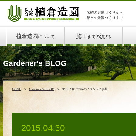
伝統の庭園づくりから
都市の景観づくりまで
植倉造園
施工
流れ
について
までの
Gardener's BLOG
HOME
Gardener's BLOG
地元において緑のイベントに参加
2015.04.30