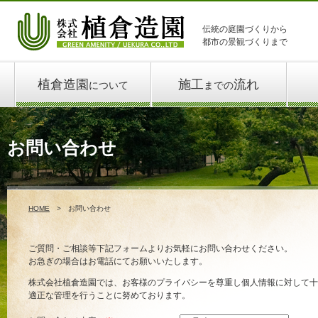
伝統の庭園づくりから
都市の景観づくりまで
植倉造園
施工
流れ
について
までの
お問い合わせ
HOME
お問い合わせ
ご質問・ご相談等下記フォームよりお気軽にお問い合わせください。
お急ぎの場合はお電話にてお願いいたします。
株式会社植倉造園では、お客様のプライバシーを尊重し個人情報に対して十
適正な管理を行うことに努めております。