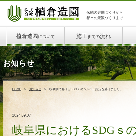
伝統の庭園づくりから
都市の景観づくりまで
植倉造園
施工
流れ
について
までの
お知らせ
HOME
お知らせ
岐阜県におけるSDGｓのシルバー認定を受けました。
2024.09.07
岐阜県におけるSDGｓ