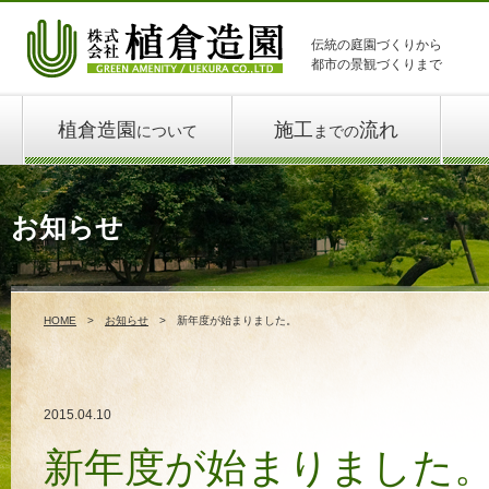
伝統の庭園づくりから
都市の景観づくりまで
植倉造園
施工
流れ
について
までの
お知らせ
HOME
お知らせ
新年度が始まりました。
2015.04.10
新年度が始まりました