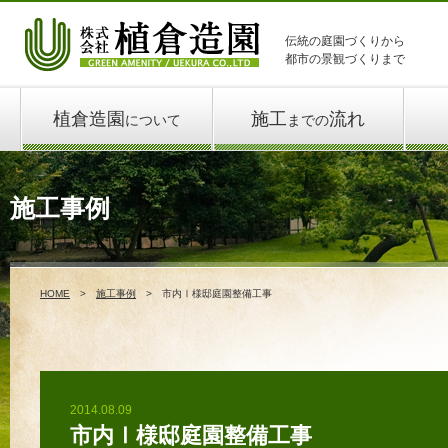
伝統の庭園づくりから
都市の景観づくりまで
植倉造園
施工
流れ
について
までの
施工事例
HOME
施工事例
市内Ⅰ様邸庭園整備工事
2014.08.09
市内Ⅰ様邸庭園整備工事