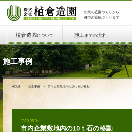
伝統の庭園づくりから
都市の景観づくりまで
植倉造園
施工
流れ
について
までの
施工事例
HOME
施工事例
市内企業敷地内の10ｔ石の移動
2020.05.04
市内企業敷地内の10ｔ石の移動