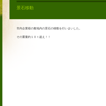
景石移動
市内企業様の敷地内の景石の移動を行いまいした。
その重量約１０ｔ超え！！