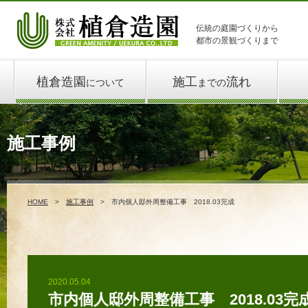
伝統の庭園づくりから
都市の景観づくりまで
植倉造園
施工
流れ
について
までの
施工事例
HOME
施工事例
市内個人邸外周整備工事 2018.03完成
2020.05.04
市内個人邸外周整備工事 2018.03完