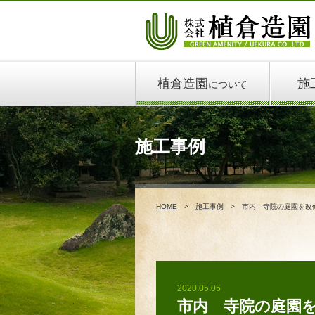
植倉造園
施
について
施工事例
HOME
施工事例
市内 寺院の庭園を改修 
2020.05.05
市内 寺院の庭園を改