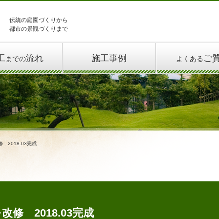
伝統の庭園づくりから
都市の景観づくりまで
工
流れ
施工事例
ご
までの
よくある
2018.03完成
修 2018.03完成