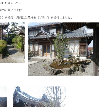
いただきました。
様の石畳に仕上げ、
ラ）を植付、奥側には常緑樹（ソヨゴ）を植付しました。