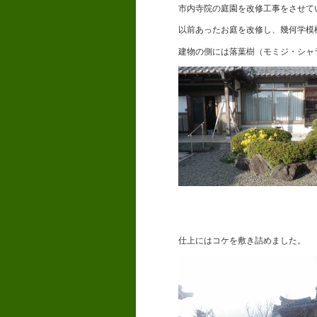
市内寺院の庭園を改修工事をさせて
以前あったお庭を改修し、幾何学模
建物の側には落葉樹（モミジ・シャ
仕上にはコケを敷き詰めました。